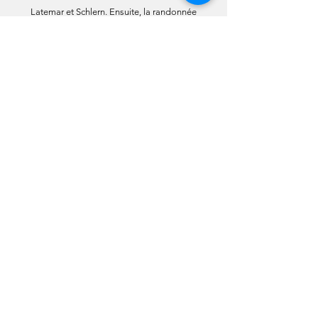
Latemar et Schlern. Ensuite, la randonnée
commence beaucoup plus facilement...
Infos horaires et tarifs