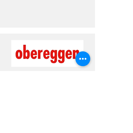
Domaine skiable Val di Fiemme-
Obereggen
Des prix