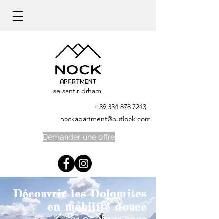
se sentir drham
+39 334 878 7213
nockapartment@outlook.com
Demander une offre
Découvrir les Dolomites
en mobilité douce