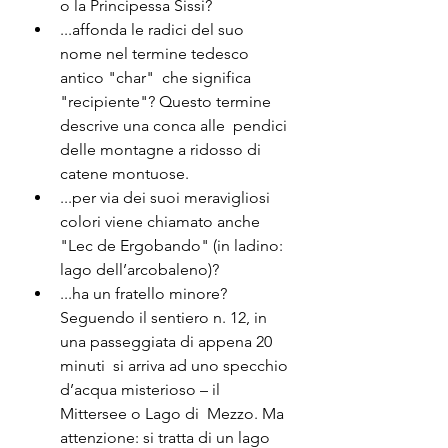
o la Principessa Sissi? 
...affonda le radici del suo 
nome nel termine tedesco 
antico "char"  che significa 
"recipiente"? Questo termine 
descrive una conca alle  pendici 
delle montagne a ridosso di 
catene montuose.
...per via dei suoi meravigliosi 
colori viene chiamato anche 
"Lec de Ergobando" (in ladino: 
lago dell’arcobaleno)? 
...ha un fratello minore?
Seguendo il sentiero n. 12, in 
una passeggiata di appena 20 
minuti  si arriva ad uno specchio 
d’acqua misterioso – il 
Mittersee o Lago di  Mezzo. Ma 
attenzione: si tratta di un lago 