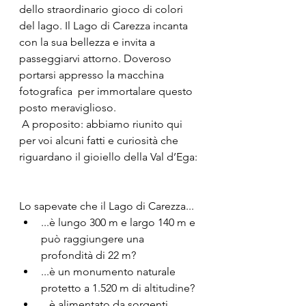
dello straordinario gioco di colori  
del lago. Il Lago di Carezza incanta 
con la sua bellezza e invita a  
passeggiarvi attorno. Doveroso 
portarsi appresso la macchina 
fotografica  per immortalare questo 
posto meraviglioso. 
 A proposito: abbiamo riunito qui 
per voi alcuni fatti e curiosità che 
riguardano il gioiello della Val d’Ega:
Lo sapevate che il Lago di Carezza...
...è lungo 300 m e largo 140 m e 
può raggiungere una 
profondità di 22 m?
...è un monumento naturale 
protetto a 1.520 m di altitudine?
...è alimentato da sorgenti 